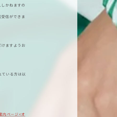
えしかねますの
送受信ができま
だけますようお
れている方は以
ご案内ページ<オ