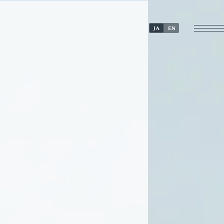
JA
EN
。