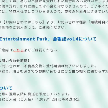
に関しては、著しい不良が見受けられた場合のみお受けいたしま
な傷や汚れ、折れに関しては不良とはなりませんので、ご了承く
ては、特典本体ではございませんので、交換の対象外とさせてい
の【お問い合わせはこちら】より、お問い合わせ種類
「継続特典
要事項をご記入のうえ、ご連絡ください。
 Entertainment Park」会報誌vol.4について
ご案内は
こちら
よりご確認ください。
お問い合わせ期間】
お問い合わせ・不良品交換の受付期間は終了いたしました。
の通り、期日を過ぎてのお問い合わせには理由の如何に関わらず
ついて
会月の翌月以降に発送を予定しております。
1月にご入会（ご入金）→2023年2月以降発送予定