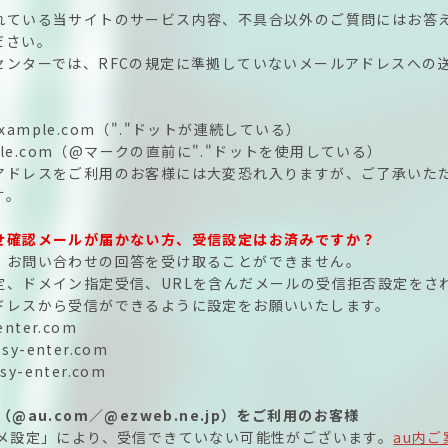
れている当サイトのサービス内容、不具合以外のご質問にはお答
ださい。
センターでは、RFCの規定に準拠していないメールアドレスへの
@example.com（"."ドットが連続している）
mple.com（@マークの直前に"."ドットを使用している）
アドレスをご利用のお客様には大変恐れ入りますが、ご了承いた
す。
せ確認メールが届かない方、受信設定はお済みですか？
、お問い合わせの回答を受け取ることができません。
定、ドメイン指定受信、URLを含んだメールの受信拒否設定をさ
ドレスから受信ができるように設定をお願いいたします。
enter.com
sy-enter.com
sy-enter.com
（@au.com／@ezweb.ne.jp）をご利用のお客様
スメ設定」により、受信できていない可能性がございます。
au内