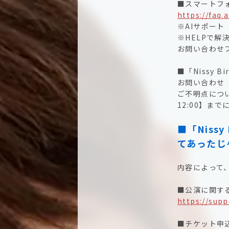
■スマートフォ
https://faq.
※AIサポート
※HELPで
お問い合わせ
■「Nissy Bi
お問い合わせ
ご不明点につい
12:00】ま
■「Nissy
てあったじ
内容によって
■公演に関するお
https://sup
■チケット申