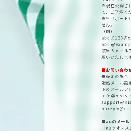
※現在公開さ
で、ご了承く
※当サポート
せん。
（例）
abc..0123
abc.@exa
該当のメール
願いいたしま
■お問い合わ
未設定の場合
迷惑メール設
下のメールア
info@nissy-
support@nis
noreply@nis
■
auのメール
「auのオス