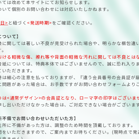
いては改めて本サイトにてお知らせします。
ついて個別のお問い合わせには対応いたしかねます。
日>
と紐づく
<発送時期>
をご確認ください。
について】
換に関しては著しい不良が見受けられた場合や、明らかな梱包違
す。
おける軽微な傷、擦れ等や背面の軽微な汚れに関しては不良とは
台紙については、特典本体ではございませんので、誠に恐れ入り
ていただきます。
時は細心の注意を払っておりますが、『違う会員番号の会員証が
に問題があった場合は、お手数ですがお問い合わせフォームより
のは<通常デザイン>の会員証となり、ローマ字の印字はございま
申し出いただけなかった場合は、ご対応できない場合がございま
所不備でお問い合わせいただいた方】
住所に不備があった方は、調整のため時間を頂戴しております。
間をいただきますので、ご案内までお待ちください。(現時点で発
出来ません)