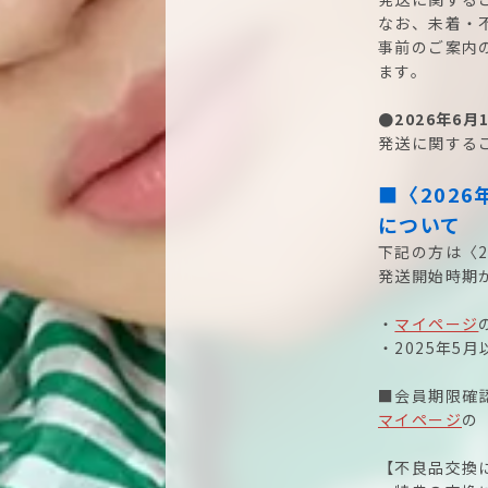
なお、未着・
事前のご案内
ます。
●2026年6
発送に関する
■〈2026
について
下記の方は〈2
発送開始時期
・
マイページ
・2025年5
■会員期限確
マイページ
の
【不良品交換