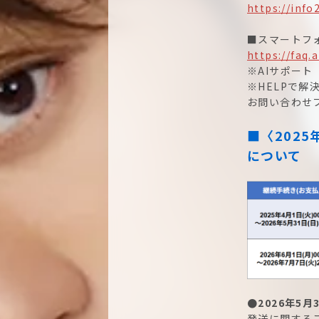
https://info
■スマートフォ
https://faq.
※AIサポート
※HELPで
お問い合わせ
■〈2025
について
●2026年5
発送に関する