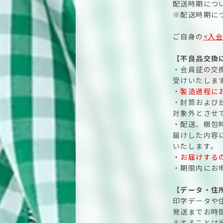
配送時期につ
※配送時期に
ご自身の
<入会
【不良品交換
・会員証の交
受けいたしま
・製造過程に
・封筒および
対象外とさせ
・配送、梱包
届けした内容
いたします。
・お届けする
・期限内にお
【データ・住
印字データや
発送までお時
えすることは