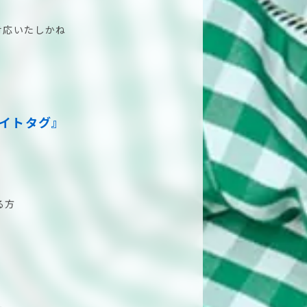
対応いたしかね
フライトタグ』
。
る方