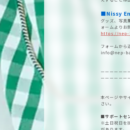
■Nissy E
グッズ、写真集、
ォームよりお
https://nep-
フォームから
info@nep-ba
ーーーーーー
ーーーーーー
本ページやサ
さい。
■サポートセン
※土日祝日を
があります。