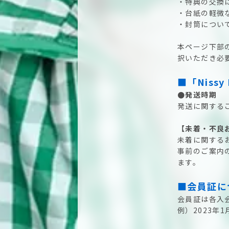
・特典の交換
・台紙の軽微
・封筒につい
本ページ下部
択いただき必
■「Nissy
●発送時期
発送に関する
【未着・不良
未着に関する
事前のご案内
ます。
■会員証に
会員証は各入
例）2023年