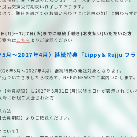
不良品交換受付期間は終了しております。
の通り、期日を過ぎてのお問い合わせには理由の如何に関わらず
月1日(月)～7月7日(火)までに継続手続き(お支払い)いただいた方
ご案内は
こちら
よりご確認ください。
年5月〜2027年4月〉継続特典『Lippy＆Rujju 
026年5月〜2027年4月〉継続特典の発送対象となります。
が近づいてきましたら改めて、NEPのNEWSでご案内いたします
の【会員期限】に2027年5月31日(月)以降の日付が表示されてい
月以降に新規ご入会された方
認方法
【会員期限】よりご確認ください。
について】