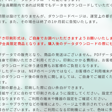
EP会員期限内であれば何度でもデータをダウンロードしていただ
期限は設けておりませんが、ダウンロードページは、運営上の都
ます。また、その場合は終了の1か月前に告知いたします。
がき印刷形式は、ご自身でお調べいただきますようお願いいたし
EP会員限定商品となります。購入後のデータダウンロードの際に
DFデータでの販売となり、商品の発送はございません。PDFデー
自身で印刷いただきご利用ください。印刷にかかる費用は、お客
、ダウンロードに伴う通信費もお客様のご負担となります。
ドしたデータは、NEPのページ内ではなく、お客様のご利用端末
末のダウンロード後の保存先に関しましては、ご自身でご確認く
ます。
印刷の都合上、印刷した際に白い余白ができます。
用紙サイズに合わせて印刷されるように設定してください。設定
異なりますので、ご利用の端末や機器の設定をご確認ください。
ニターやブラウザなどの環境により、ページ上で表示されている
場合がございます。また、ご利用になる印刷機によって、色味に