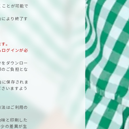
くことが可能で
合により終了す
ます。
もログインが必
タをダウンロー
様のご負担とな
内に保存されま
ださいますよう
方法はご利用の
色味と印刷した
多少の差異が生