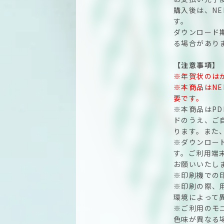
購入後は、N
す。
ダウンロード
る場合があり
【注意事項】
※年賀状のは
※本商品はN
要です。
※本商品はP
ドのうえ、ご
ります。また
※ダウンロー
す。ご利用端
お願いいたし
※印刷機での
※印刷の際、
環境によって
※ご利用のモ
色味が異なる