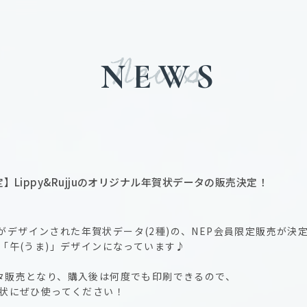
News
NEWS
定】Lippy&Rujjuのオリジナル年賀状データの販売決定！
ujjuがデザインされた年賀状データ(2種)の、NEP会員限定販売が
支「午(うま)」デザインになっています♪
ータ販売となり、購入後は何度でも印刷できるので、
賀状にぜひ使ってください！