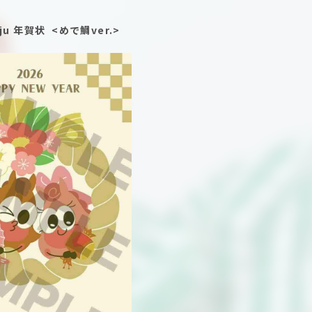
jju 年賀状 <めで鯛ver.>